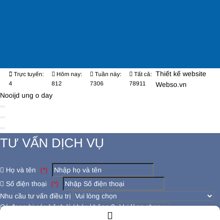
Thiết kế website
Trực tuyến:
Hôm nay:
Tuần này:
Tất cả:
4
812
7306
78911
Webso.vn
Nooijd ung o day
TƯ VẤN DỊCH VỤ
Họ và tên
(*)
Số điện thoại
(*)
Nhu cầu tư vấn điều trị
Có đang bị các bệnh lý khác không ?