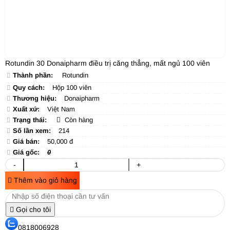
Rotundin 30 Donaipharm điều trị căng thẳng, mất ngủ 100 viên
Thành phần:
Rotundin
Quy cách:
Hộp 100 viên
Thương hiệu:
Donaipharm
Xuất xứ:
Việt Nam
Trạng thái:
Còn hàng
Số lần xem:
214
Giá bán:
50,000 đ
Giá gốc:
0
-
+
Thêm vào giỏ hàng
Gọi cho tôi
0818006928